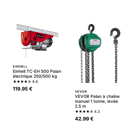
EINHELL
Einhell TC-EH 500 Palan
électrique 250/500 kg
★★★★☆
4.4
119.95 €
VEVOR
VEVOR Palan à chaîne
manuel 1 tonne, levée
2,5 m
★★★★☆
4.3
42.99 €