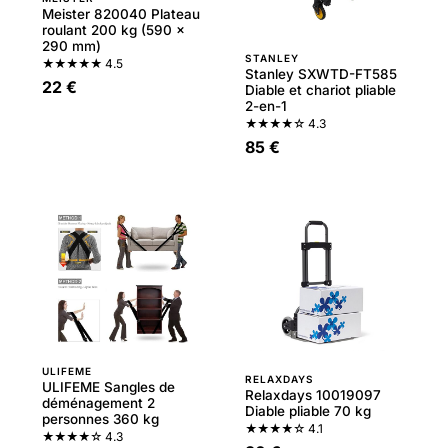
Meister 820040 Plateau
roulant 200 kg (590 x
290 mm)
STANLEY
★★★★★
4.5
Stanley SXWTD-FT585
22 €
Diable et chariot pliable
2-en-1
★★★★☆
4.3
85 €
ULIFEME
RELAXDAYS
ULIFEME Sangles de
Relaxdays 10019097
déménagement 2
Diable pliable 70 kg
personnes 360 kg
★★★★☆
4.1
★★★★☆
4.3