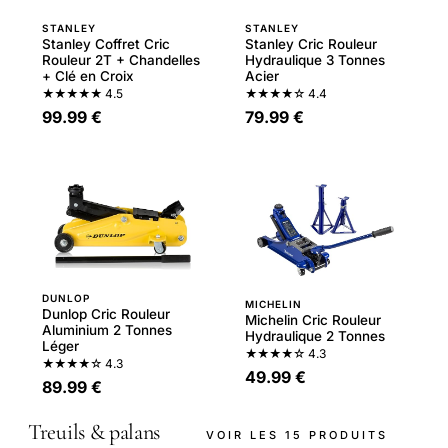
STANLEY
STANLEY
Stanley Coffret Cric
Stanley Cric Rouleur
Rouleur 2T + Chandelles
Hydraulique 3 Tonnes
+ Clé en Croix
Acier
★★★★★
4.5
★★★★☆
4.4
99.99 €
79.99 €
DUNLOP
MICHELIN
Dunlop Cric Rouleur
Michelin Cric Rouleur
Aluminium 2 Tonnes
Hydraulique 2 Tonnes
Léger
★★★★☆
4.3
★★★★☆
4.3
49.99 €
89.99 €
Treuils & palans
VOIR LES 15 PRODUITS