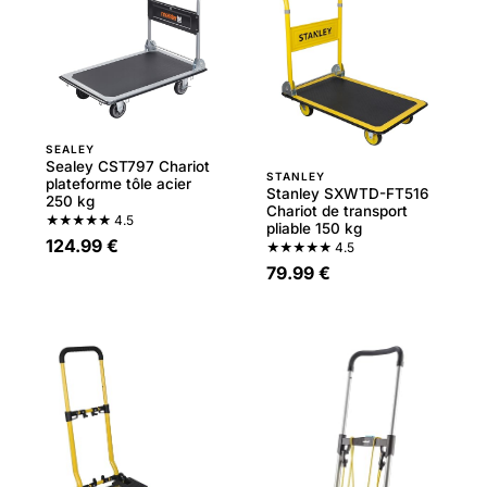
SEALEY
Sealey CST797 Chariot
STANLEY
plateforme tôle acier
Stanley SXWTD-FT516
250 kg
Chariot de transport
★★★★★
4.5
pliable 150 kg
124.99 €
★★★★★
4.5
79.99 €