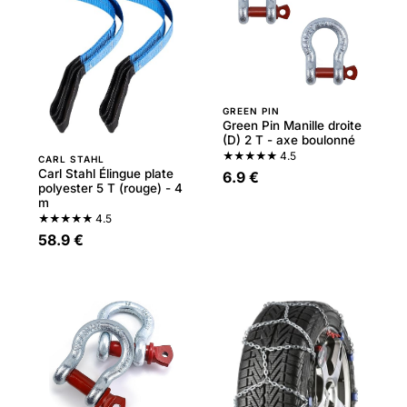
GREEN PIN
Green Pin Manille droite
(D) 2 T - axe boulonné
★★★★★
4.5
CARL STAHL
Carl Stahl Élingue plate
6.9 €
polyester 5 T (rouge) - 4
m
★★★★★
4.5
58.9 €