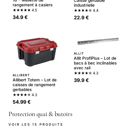
16 – Mallette de
Caisse gerbable
rangement à casiers
industrielle
★★★★★
4.5
★★★★☆
4.4
34.9 €
22.9 €
ALLIT
Allit ProfiPlus – Lot de
bacs à bec inclinables
avec rail
★★★★☆
4.3
ALLIBERT
39.9 €
Allibert Totem – Lot de
caisses de rangement
gerbables
★★★★☆
4.3
54.99 €
Protection quai & butoirs
VOIR LES 15 PRODUITS