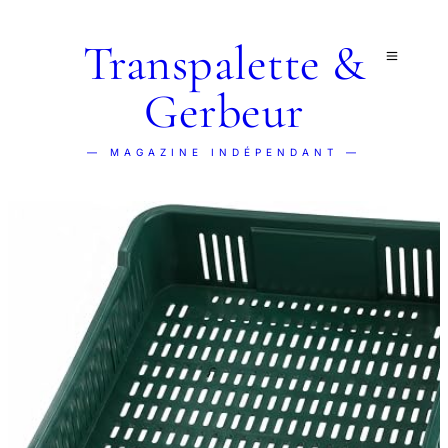
Transpalette &
Gerbeur
— MAGAZINE INDÉPENDANT —