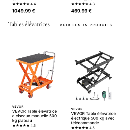
★★★★☆
4.4
★★★★☆
4.3
1049.99 €
469.99 €
Tables élévatrices
VOIR LES 15 PRODUITS
VEVOR
VEVOR
VEVOR Table élévatrice
VEVOR Table élévatrice
à ciseaux manuelle 500
électrique 500 kg avec
kg plateau
télécommande
★★★★★
4.5
★★★★★
4.5