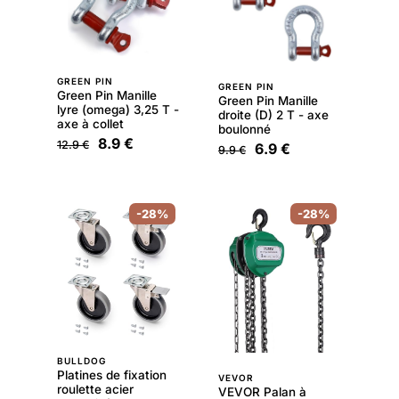
GREEN PIN
GREEN PIN
Green Pin Manille
Green Pin Manille
lyre (omega) 3,25 T -
droite (D) 2 T - axe
axe à collet
boulonné
8.9 €
12.9 €
6.9 €
9.9 €
-28%
-28%
BULLDOG
Platines de fixation
VEVOR
roulette acier
VEVOR Palan à