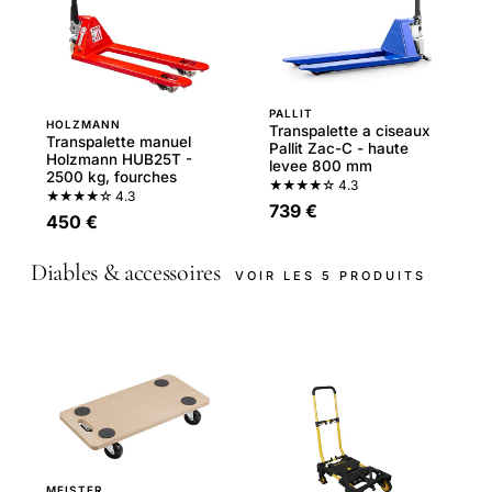
PALLIT
HOLZMANN
Transpalette a ciseaux
Transpalette manuel
Pallit Zac-C - haute
Holzmann HUB25T -
levee 800 mm
2500 kg, fourches
★★★★☆
4.3
★★★★☆
4.3
739 €
450 €
Diables & accessoires
VOIR LES 5 PRODUITS
MEISTER