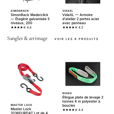
SIMONRACK
VIDAXL
SimonRack Maderclick
VidaXL — Armoire
— Étagère galvanisée 5
d'atelier 2 portes acier
niveaux, 200
avec panneau
★★★★☆
4.4
★★★★☆
4.3
Sangles & arrimage
VOIR LES 8 PRODUITS
RHINO
Élingue plate de levage 2
tonnes 4 m polyester à
MASTER LOCK
boucles
Master Lock
★★★★☆
4.4
3236EURDAT Lot de 4