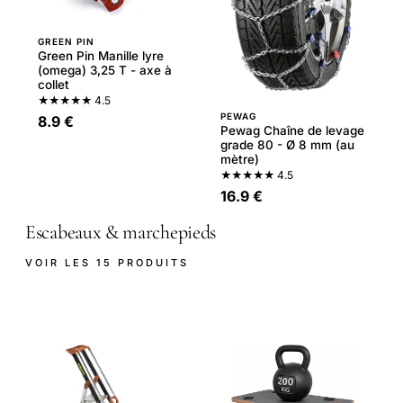
GREEN PIN
Green Pin Manille lyre
(omega) 3,25 T - axe à
collet
★★★★★
4.5
PEWAG
8.9 €
Pewag Chaîne de levage
grade 80 - Ø 8 mm (au
mètre)
★★★★★
4.5
16.9 €
Escabeaux & marchepieds
VOIR LES 15 PRODUITS