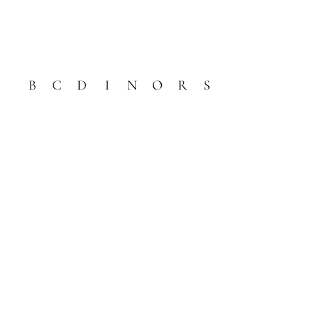
B
C
D
I
N
O
R
S