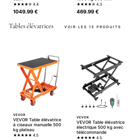
★★★★☆
4.4
★★★★☆
4.3
1049.99 €
469.99 €
Tables élévatrices
VOIR LES 15 PRODUITS
VEVOR
VEVOR
VEVOR Table élévatrice
VEVOR Table élévatrice
à ciseaux manuelle 500
électrique 500 kg avec
kg plateau
télécommande
★★★★★
4.5
★★★★★
4.5