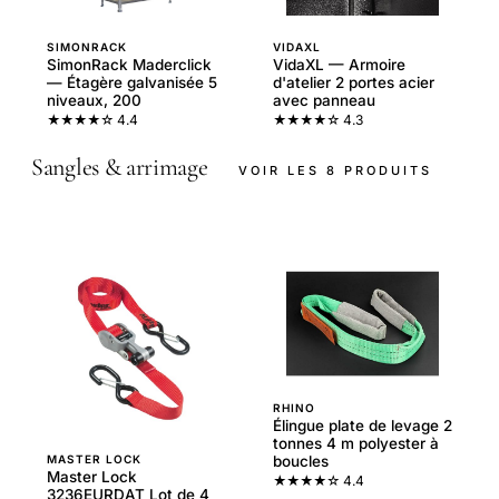
SIMONRACK
VIDAXL
SimonRack Maderclick
VidaXL — Armoire
— Étagère galvanisée 5
d'atelier 2 portes acier
niveaux, 200
avec panneau
★★★★☆
4.4
★★★★☆
4.3
Sangles & arrimage
VOIR LES 8 PRODUITS
RHINO
Élingue plate de levage 2
tonnes 4 m polyester à
MASTER LOCK
boucles
Master Lock
★★★★☆
4.4
3236EURDAT Lot de 4