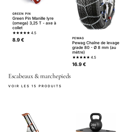
GREEN PIN
Green Pin Manille lyre
(omega) 3,25 T - axe à
collet
★★★★★
4.5
PEWAG
8.9 €
Pewag Chaîne de levage
grade 80 - Ø 8 mm (au
mètre)
★★★★★
4.5
16.9 €
Escabeaux & marchepieds
VOIR LES 15 PRODUITS