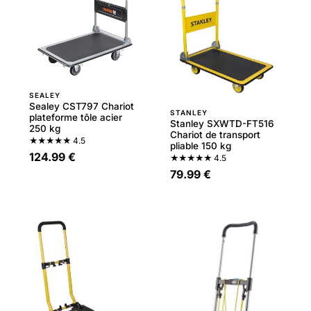
SEALEY
Sealey CST797 Chariot
STANLEY
plateforme tôle acier
Stanley SXWTD-FT516
250 kg
Chariot de transport
★★★★★
4.5
pliable 150 kg
124.99 €
★★★★★
4.5
79.99 €