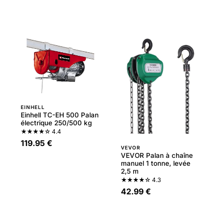
EINHELL
Einhell TC-EH 500 Palan
électrique 250/500 kg
★★★★☆
4.4
119.95 €
VEVOR
VEVOR Palan à chaîne
manuel 1 tonne, levée
2,5 m
★★★★☆
4.3
42.99 €