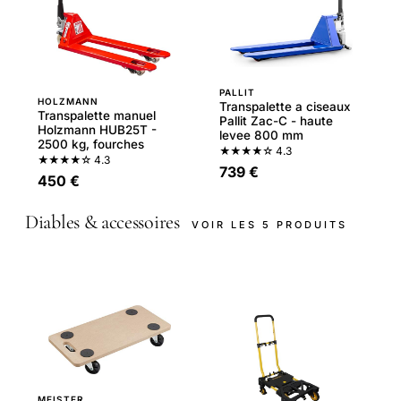
PALLIT
HOLZMANN
Transpalette a ciseaux
Transpalette manuel
Pallit Zac-C - haute
Holzmann HUB25T -
levee 800 mm
2500 kg, fourches
★★★★☆
4.3
★★★★☆
4.3
739 €
450 €
Diables & accessoires
VOIR LES 5 PRODUITS
MEISTER