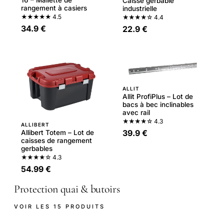
16 – Mallette de
Caisse gerbable
rangement à casiers
industrielle
★★★★★
4.5
★★★★☆
4.4
34.9 €
22.9 €
ALLIT
Allit ProfiPlus – Lot de
bacs à bec inclinables
avec rail
★★★★☆
4.3
ALLIBERT
39.9 €
Allibert Totem – Lot de
caisses de rangement
gerbables
★★★★☆
4.3
54.99 €
Protection quai & butoirs
VOIR LES 15 PRODUITS