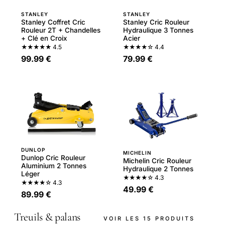
STANLEY
STANLEY
Stanley Coffret Cric
Stanley Cric Rouleur
Rouleur 2T + Chandelles
Hydraulique 3 Tonnes
+ Clé en Croix
Acier
★★★★★
4.5
★★★★☆
4.4
99.99 €
79.99 €
DUNLOP
MICHELIN
Dunlop Cric Rouleur
Michelin Cric Rouleur
Aluminium 2 Tonnes
Hydraulique 2 Tonnes
Léger
★★★★☆
4.3
★★★★☆
4.3
49.99 €
89.99 €
Treuils & palans
VOIR LES 15 PRODUITS