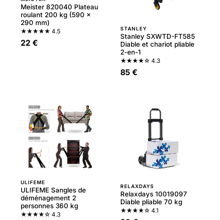
Meister 820040 Plateau
roulant 200 kg (590 x
290 mm)
STANLEY
★★★★★
4.5
Stanley SXWTD-FT585
22 €
Diable et chariot pliable
2-en-1
★★★★☆
4.3
85 €
ULIFEME
RELAXDAYS
ULIFEME Sangles de
Relaxdays 10019097
déménagement 2
Diable pliable 70 kg
personnes 360 kg
★★★★☆
4.1
★★★★☆
4.3