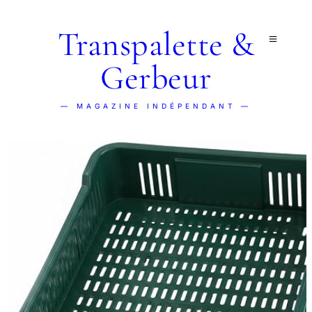
Transpalette &
Gerbeur
— MAGAZINE INDÉPENDANT —