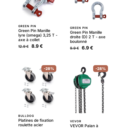
GREEN PIN
GREEN PIN
Green Pin Manille
Green Pin Manille
lyre (omega) 3,25 T -
droite (D) 2 T - axe
axe à collet
boulonné
8.9 €
12.9 €
6.9 €
9.9 €
-28%
-28%
BULLDOG
Platines de fixation
VEVOR
roulette acier
VEVOR Palan à