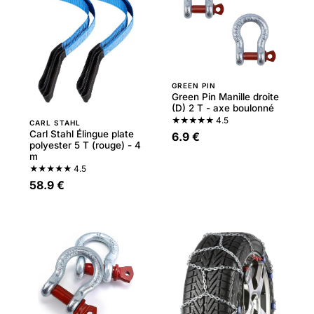
GREEN PIN
Green Pin Manille droite
(D) 2 T - axe boulonné
★★★★★
4.5
CARL STAHL
Carl Stahl Élingue plate
6.9 €
polyester 5 T (rouge) - 4
m
★★★★★
4.5
58.9 €