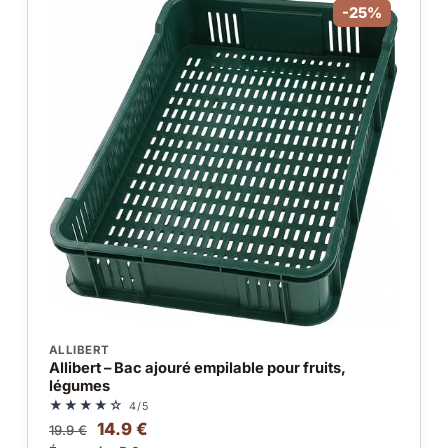
-25%
ALLIBERT
Allibert – Bac ajouré empilable pour fruits,
légumes
★★★★☆
4/5
14.9 €
19.9 €