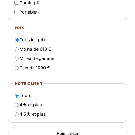
Gaming
(1)
Portable
(2)
PRIX
Tous les prix
Moins de 610 €
Milieu de gamme
Plus de 1000 €
NOTE CLIENT
Toutes
4★ et plus
4,5★ et plus
Réinitialiser