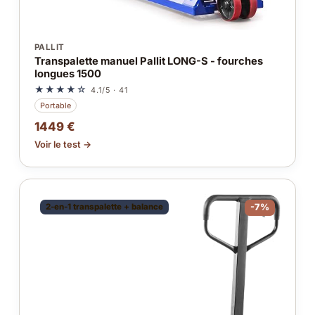
PALLIT
Transpalette manuel Pallit LONG-S - fourches
longues 1500
★★★★☆
4.1/5 · 41
Portable
1449 €
Voir le test →
2-en-1 transpalette + balance
-7%