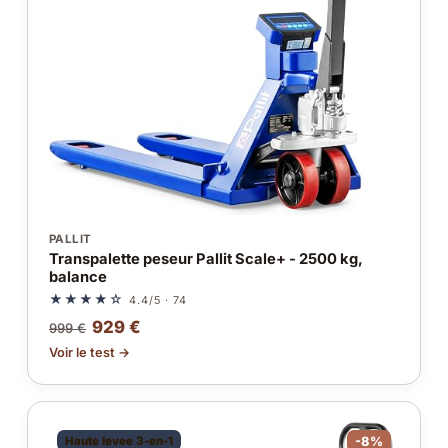
PALLIT
Transpalette peseur Pallit Scale+ - 2500 kg,
balance
★★★★☆
4.4/5 · 74
929 €
999 €
Voir le test →
Haute levee 3-en-1
-8%