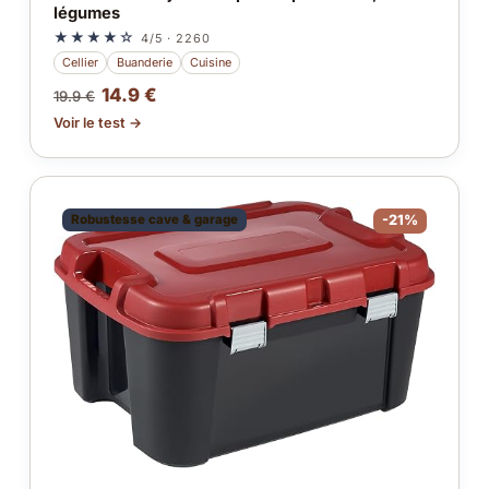
légumes
★★★★☆
4/5 · 2260
Cellier
Buanderie
Cuisine
14.9 €
19.9 €
Voir le test →
Robustesse cave & garage
-21%