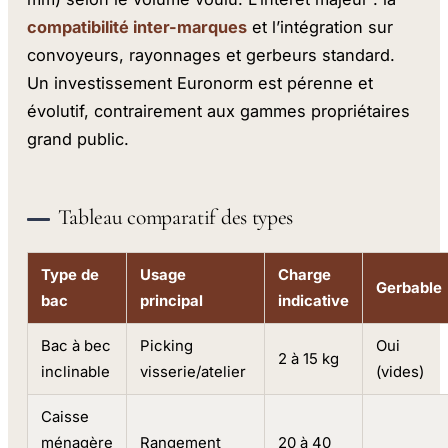
compatibilité inter-marques
et l’intégration sur
convoyeurs, rayonnages et gerbeurs standard.
Un investissement Euronorm est pérenne et
évolutif, contrairement aux gammes propriétaires
grand public.
Tableau comparatif des types
Type de
Usage
Charge
Gerbable
bac
principal
indicative
Bac à bec
Picking
Oui
2 à 15 kg
inclinable
visserie/atelier
(vides)
Caisse
ménagère
Rangement
20 à 40