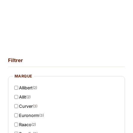
Filtrer
MARQUE
Allibert
(2)
Allit
(2)
Curver
(3)
Euronorm
(3)
Raaco
(2)