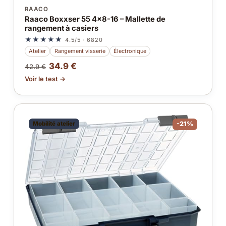
RAACO
Raaco Boxxser 55 4x8-16 – Mallette de
rangement à casiers
★★★★★
4.5/5 · 6820
Atelier
Rangement visserie
Électronique
34.9 €
42.9 €
Voir le test →
Mobilité atelier
-21%