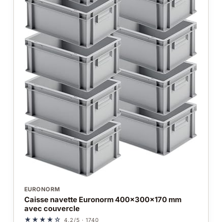
EURONORM
Caisse navette Euronorm 400x300x170 mm
avec couvercle
★★★★☆
4.2/5 · 1740