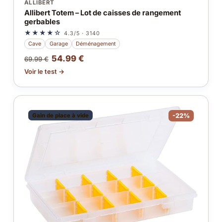
ALLIBERT
Allibert Totem – Lot de caisses de rangement
gerbables
★★★★☆
4.3/5 · 3140
Cave
Garage
Déménagement
54.99 €
69.99 €
Voir le test →
Gain de place à vide
-22%