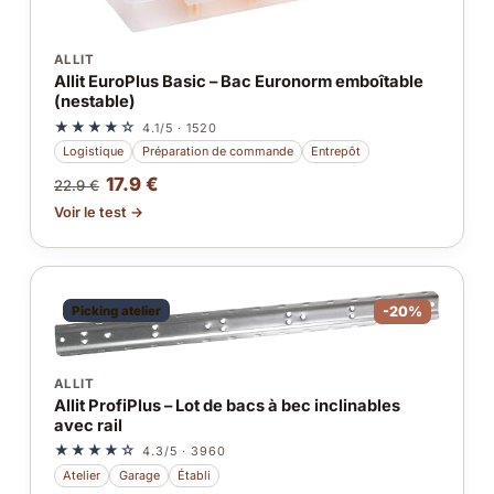
ALLIT
Allit EuroPlus Basic – Bac Euronorm emboîtable
(nestable)
★★★★☆
4.1/5 · 1520
Logistique
Préparation de commande
Entrepôt
17.9 €
22.9 €
Voir le test →
Picking atelier
-20%
ALLIT
Allit ProfiPlus – Lot de bacs à bec inclinables
avec rail
★★★★☆
4.3/5 · 3960
Atelier
Garage
Établi