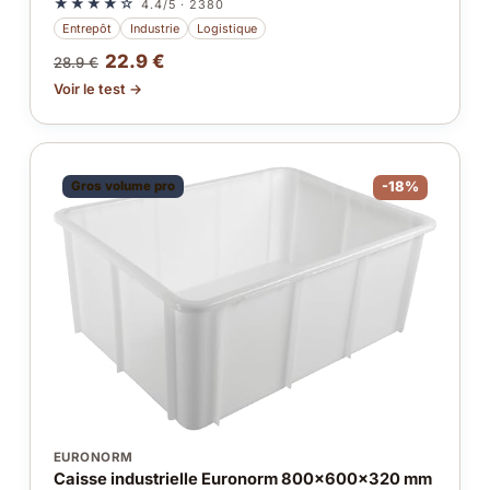
★★★★☆
4.4/5 · 2380
Entrepôt
Industrie
Logistique
22.9 €
28.9 €
Voir le test →
Gros volume pro
-18%
EURONORM
Caisse industrielle Euronorm 800x600x320 mm