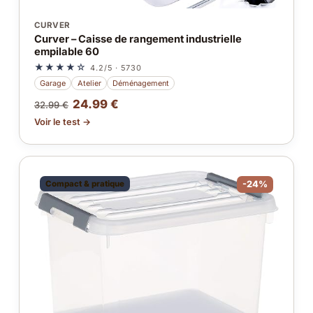
CURVER
Curver – Caisse de rangement industrielle
empilable 60
★★★★☆
4.2/5 · 5730
Garage
Atelier
Déménagement
24.99 €
32.99 €
Voir le test →
Compact & pratique
-24%