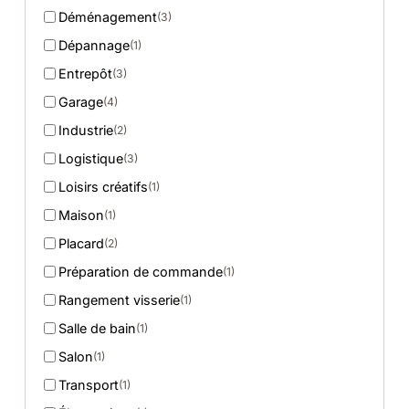
Déménagement
(3)
Dépannage
(1)
Entrepôt
(3)
Garage
(4)
Industrie
(2)
Logistique
(3)
Loisirs créatifs
(1)
Maison
(1)
Placard
(2)
Préparation de commande
(1)
Rangement visserie
(1)
Salle de bain
(1)
Salon
(1)
Transport
(1)