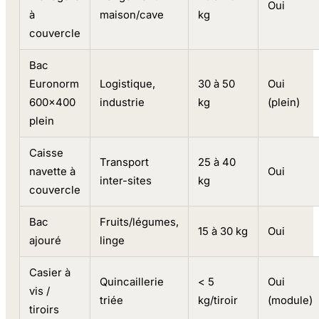
Oui
à
maison/cave
kg
couvercle
Bac
Euronorm
Logistique,
30 à 50
Oui
600x400
industrie
kg
(plein)
plein
Caisse
Transport
25 à 40
navette à
Oui
inter-sites
kg
couvercle
Bac
Fruits/légumes,
15 à 30 kg
Oui
ajouré
linge
Casier à
Quincaillerie
< 5
Oui
vis /
triée
kg/tiroir
(module)
tiroirs