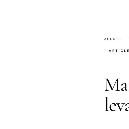
ACCUEIL
·
1 ARTICL
Ma
lev