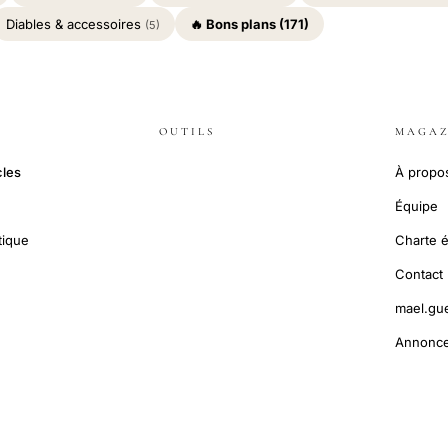
Diables & accessoires
🔥 Bons plans (171)
(5)
OUTILS
MAGAZ
cles
À propo
Équipe
tique
Charte é
Contact
mael.gu
Annonce