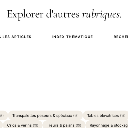
Explorer d'autres
rubriques
.
 LES ARTICLES
INDEX THÉMATIQUE
RECHE
Transpalettes peseurs & spéciaux
Tables élévatrices
15)
(15)
(15)
Crics & vérins
Treuils & palans
Rayonnage & stocka
(15)
(15)