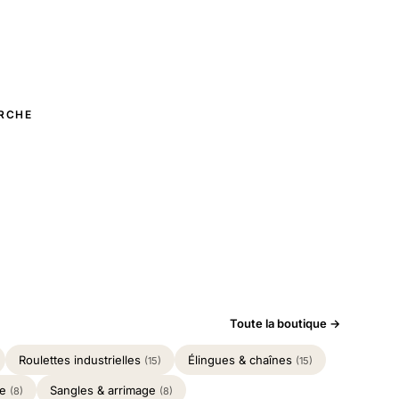
RCHE
Toute la boutique →
Roulettes industrielles
Élingues & chaînes
(15)
(15)
ge
Sangles & arrimage
(8)
(8)