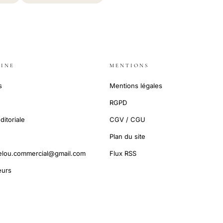
INE
MENTIONS
s
Mentions légales
RGPD
ditoriale
CGV / CGU
Plan du site
elou.commercial@gmail.com
Flux RSS
urs