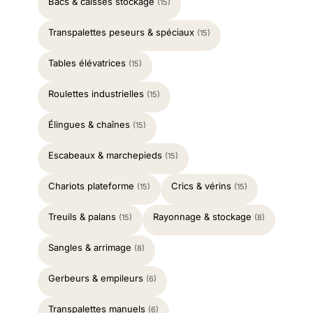
Bacs & caisses stockage
(15)
Transpalettes peseurs & spéciaux
(15)
Tables élévatrices
(15)
Roulettes industrielles
(15)
Élingues & chaînes
(15)
Escabeaux & marchepieds
(15)
Chariots plateforme
Crics & vérins
(15)
(15)
Treuils & palans
Rayonnage & stockage
(15)
(8)
Sangles & arrimage
(8)
Gerbeurs & empileurs
(6)
Transpalettes manuels
(6)