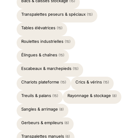
Bacs & caisses stockage
(15)
Transpalettes peseurs & spéciaux
(15)
Tables élévatrices
(15)
Roulettes industrielles
(15)
Élingues & chaînes
(15)
Escabeaux & marchepieds
(15)
Chariots plateforme
Crics & vérins
(15)
(15)
Treuils & palans
Rayonnage & stockage
(15)
(8)
Sangles & arrimage
(8)
Gerbeurs & empileurs
(6)
Transpalettes manuels
(6)