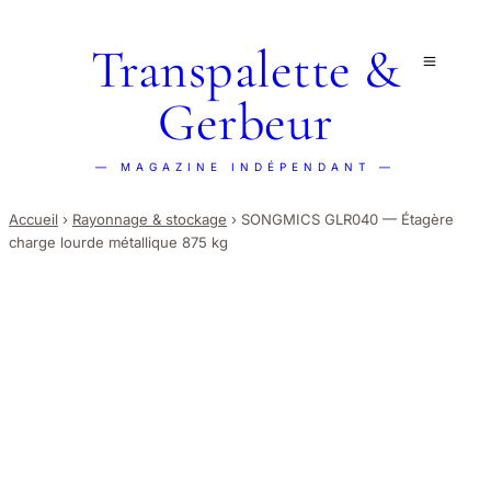
Transpalette &
Gerbeur
— MAGAZINE INDÉPENDANT —
Accueil
›
Rayonnage & stockage
›
SONGMICS GLR040 — Étagère
charge lourde métallique 875 kg