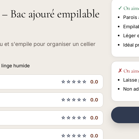
✓ On aim
t – Bac ajouré empilable
Parois 
Empila
Léger e
u et s'empile pour organiser un cellier
Idéal p
 linge humide
✗ On aim
Laisse 
☆☆☆☆☆
0.0
Non ad
☆☆☆☆☆
0.0
☆☆☆☆☆
0.0
☆☆☆☆☆
0.0