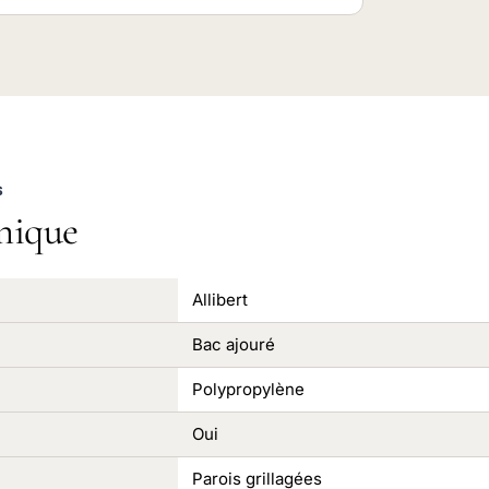
S
nique
Allibert
Bac ajouré
Polypropylène
Oui
Parois grillagées