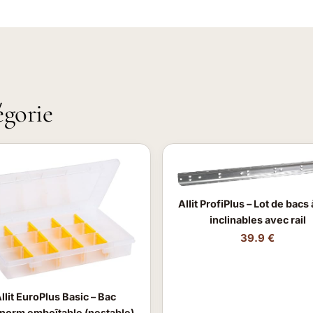
égorie
Allit ProfiPlus – Lot de bacs
inclinables avec rail
39.9 €
llit EuroPlus Basic – Bac
norm emboîtable (nestable)