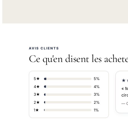
AVIS CLIENTS
Ce qu'en disent les achet
5★
5%
★
4★
4%
« M
3★
3%
cir
2★
2%
— C
1★
1%