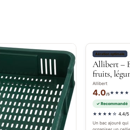
Aération optimale
Allibert – 
fruits, lég
Allibert
4.0
★★★★
/5
✓ Recommandé
★★★★☆
4.4/5 
Un bac ajouré qui 
organiser un celli