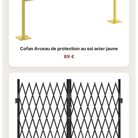
Cofan Arceau de protection au sol acier jaune
89 €