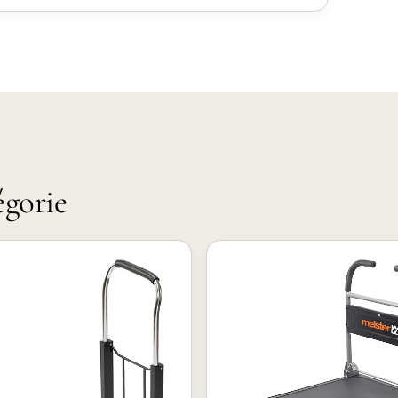
égorie