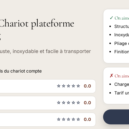
✓ On aim
 Chariot plateforme
Struct
g
Inoxyda
Pliage
uste, inoxydable et facile à transporter
Finitio
ds du chariot compte
✗ On aim
Charge 
☆☆☆☆☆
0.0
Tarif u
☆☆☆☆☆
0.0
☆☆☆☆☆
0.0