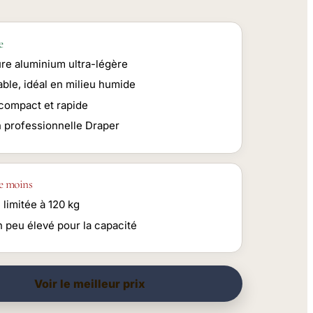
e
ure aluminium ultra-légère
ble, idéal en milieu humide
 compact et rapide
n professionnelle Draper
e moins
limitée à 120 kg
n peu élevé pour la capacité
Voir le meilleur prix