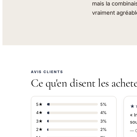
mais la combinais
vraiment agréabl
AVIS CLIENTS
Ce qu'en disent les achet
5★
5%
★
4★
4%
« I
3★
3%
sou
2★
2%
— C