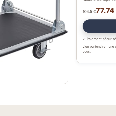
77.74
104.5 €
✓ Paiement sécuris
Lien partenaire : une
vous.