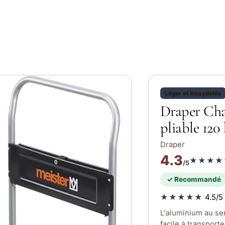
Léger et inoxydable
Draper Cha
pliable 120
Draper
4.3
★★★★
/5
✓ Recommandé
★★★★★
4.5/5 
L'aluminium au ser
facile à transporte