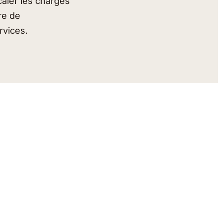
aler les charges
ire de
rvices.