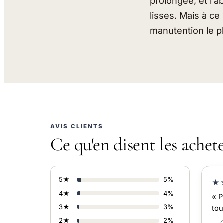
prolongée, et l’
lisses. Mais à ce 
manutention le pl
AVIS CLIENTS
Ce qu'en disent les achet
5★
5%
★
4★
4%
« P
3★
3%
tou
2★
2%
— C