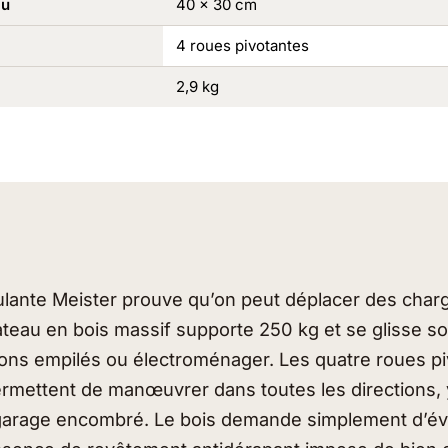
au
40 x 30 cm
4 roues pivotantes
2,9 kg
ulante Meister prouve qu’on peut déplacer des char
lateau en bois massif supporte 250 kg et se glisse s
rtons empilés ou électroménager. Les quatre roues p
rmettent de manœuvrer dans toutes les directions,
garage encombré. Le bois demande simplement d’évi