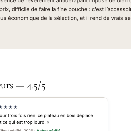
absence de revêtement antidérapant impose de bien c
prix, difficile de faire la fine bouche : c’est l’accesso
us économique de la sélection, et il rend de vrais se
eurs — 4.5/5
★★★★
our trois fois rien, ce plateau en bois déplace
t ce qui est trop lourd. »
lient vérifié, 2026 ·
Achat vérifié