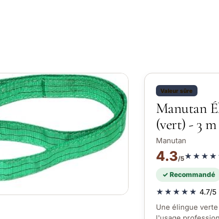
Valeur sûre
Manutan Él
(vert) - 3 m
Manutan
4.3
★★★★
/5
✓ Recommandé
★★★★★
4.7/5 
Une élingue verte 
l'usage profession