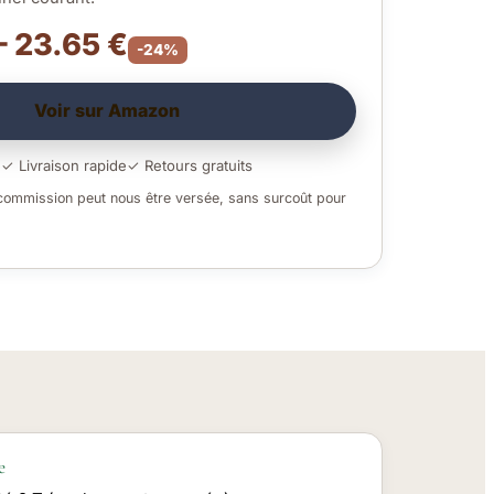
– 23.65 €
-24%
Voir sur Amazon
é
✓ Livraison rapide
✓ Retours gratuits
 commission peut nous être versée, sans surcoût pour
e