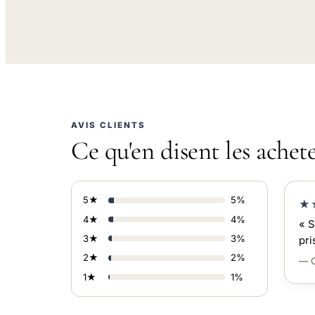
AVIS CLIENTS
Ce qu'en disent les achet
5★
5%
★
4★
4%
« S
3★
3%
pri
2★
2%
— C
1★
1%