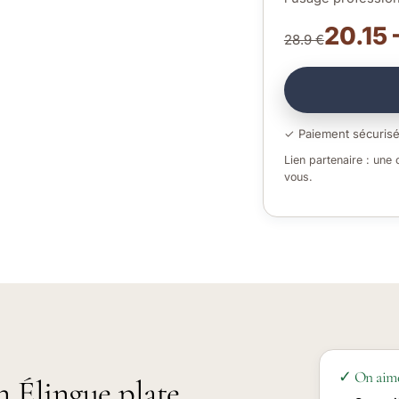
20.15 
28.9 €
✓ Paiement sécuris
Lien partenaire : une
vous.
✓ On aim
n Élingue plate