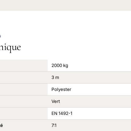
S
nique
2000 kg
3 m
Polyester
Vert
EN 1492-1
té
7:1