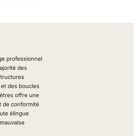
ge professionnel
ajorité des
structures
s et des boucles
ètres offre une
t de conformité
oute élingue
s mauvaise