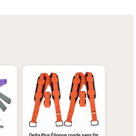
e
 m
Delta Plus Élingue ronde sans fin