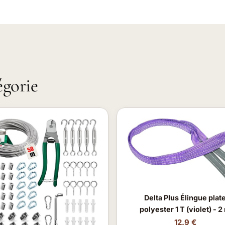
égorie
Delta Plus Élingue plat
polyester 1 T (violet) - 2
12.9 €