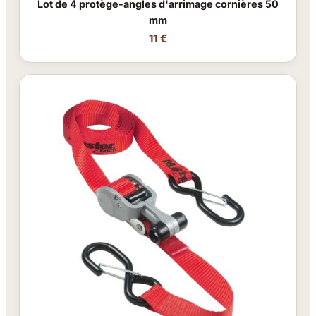
Lot de 4 protège-angles d'arrimage cornières 50
mm
11 €