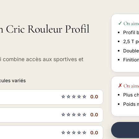
✓ On aim
n Cric Rouleur Profil
Profil 
2,5 T p
Double
ui combine accès aux sportives et
Finitio
cules variés
✗ On aim
Plus c
☆☆☆☆☆
0.0
Poids 
☆☆☆☆☆
0.0
☆☆☆☆☆
0.0