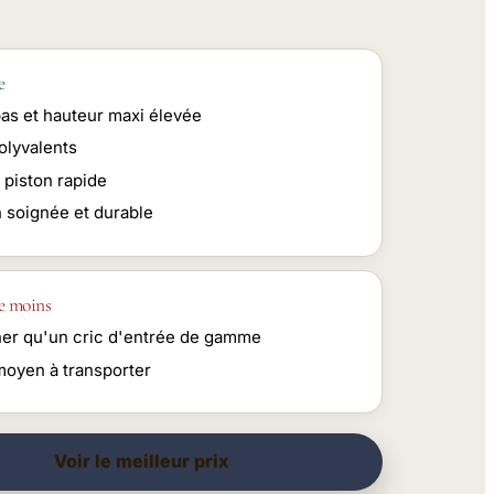
e
bas et hauteur maxi élevée
olyvalents
 piston rapide
n soignée et durable
e moins
her qu'un cric d'entrée de gamme
moyen à transporter
Voir le meilleur prix