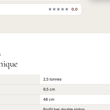
☆☆☆☆☆
0.0
S
nique
2,5 tonnes
9,5 cm
46 cm
Profil bas double piston