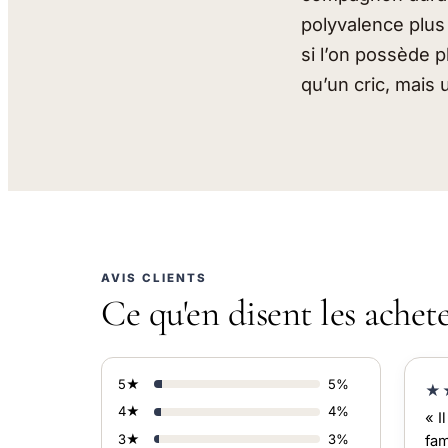
polyvalence plus 
si l’on possède p
qu’un cric, mais 
AVIS CLIENTS
Ce qu'en disent les achet
5★
5%
★
4★
4%
« 
3★
3%
fam