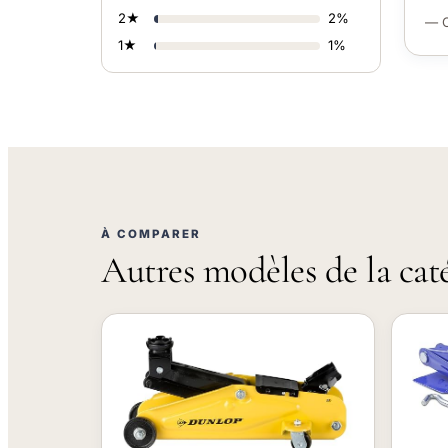
2★
2%
— C
1★
1%
À COMPARER
Autres modèles de la cat