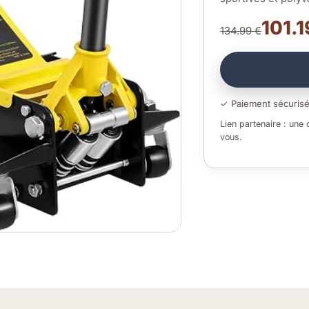
101.1
134.99 €
✓ Paiement sécuris
Lien partenaire : une
vous.