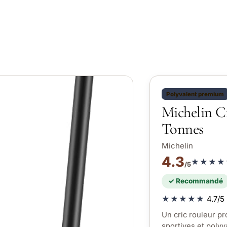
Polyvalent premium
Michelin Cr
Tonnes
Michelin
4.3
★★★★
/5
✓ Recommandé
★★★★★
4.7/5 
Un cric rouleur pr
sportives et polyv