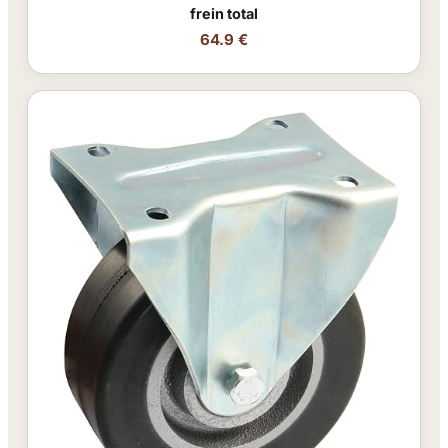
frein total
64.9 €