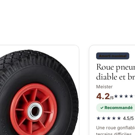
Amorti maximal
Roue pneum
diable et b
Meister
4.2
★★★★
/5
✓ Recommandé
★★★★★
4.5/5 
Une roue gonflabl
terrains difficiles.