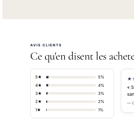
AVIS CLIENTS
Ce qu'en disent les achet
5★
5%
★
4★
4%
« S
3★
3%
san
2★
2%
— C
1★
1%