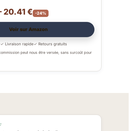
– 20.41 €
-24%
Voir sur Amazon
é
✓ Livraison rapide
✓ Retours gratuits
 commission peut nous être versée, sans surcoût pour
e