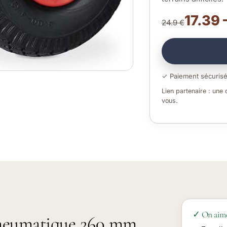
17.39 
24.9 €
✓ Paiement sécuris
Lien partenaire : une
vous.
✓ On aim
pneumatique 260 mm