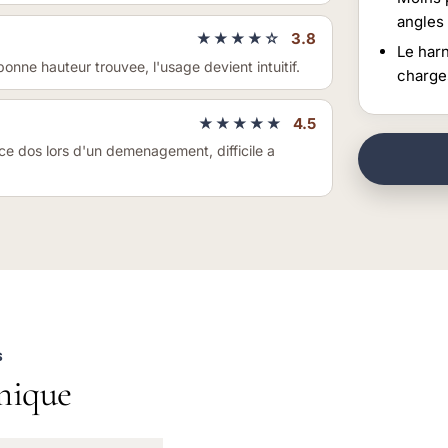
angles
★★★★☆
3.8
Le har
onne hauteur trouvee, l'usage devient intuitif.
charge
★★★★★
4.5
ce dos lors d'un demenagement, difficile a
S
nique