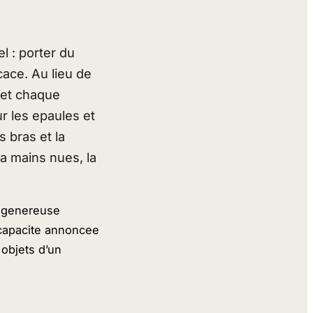
l : porter du
cace. Au lieu de
 et chaque
ur les epaules et
s bras et la
a mains nues, la
r genereuse
 capacite annoncee
 objets d’un