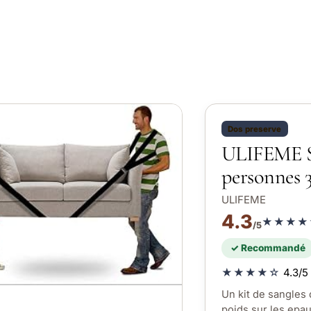
Dos preserve
ULIFEME S
personnes 
ULIFEME
4.3
★★★★
/5
✓ Recommandé
★★★★☆
4.3/5 
Un kit de sangles 
poids sur les epau