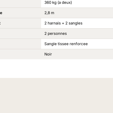
360 kg (a deux)
le
2,8 m
t
2 harnais + 2 sangles
2 personnes
Sangle tissee renforcee
Noir