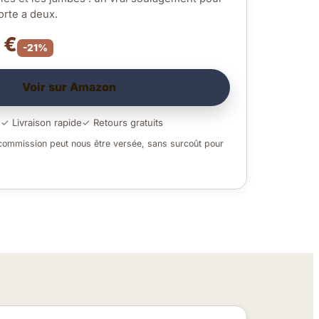
orte a deux.
 €
-21%
Voir sur Amazon
é
✓ Livraison rapide
✓ Retours gratuits
 commission peut nous être versée, sans surcoût pour