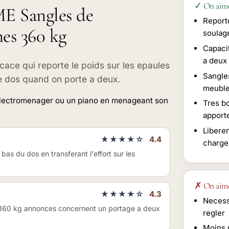
✓ On aim
ME Sangles de
Reporte
es 360 kg
soulag
Capaci
a deux
icace qui reporte le poids sur les epaules
Sangle
le dos quand on porte a deux.
meuble
electromenager ou un piano en menageant son
Tres b
apport
Liberen
★★★★☆
4.4
charge
 bas du dos en transferant l'effort sur les
✗ On aim
★★★★☆
4.3
Necess
es 360 kg annonces concernent un portage a deux
regler
Moins p