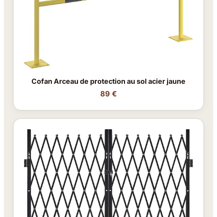
Cofan Arceau de protection au sol acier jaune
89 €