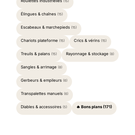
Roulettes industrielles
(15)
Élingues & chaînes
(15)
Escabeaux & marchepieds
(15)
Chariots plateforme
Crics & vérins
(15)
(15)
Treuils & palans
Rayonnage & stockage
(15)
(8)
Sangles & arrimage
(8)
Gerbeurs & empileurs
(6)
Transpalettes manuels
(6)
Diables & accessoires
🔥 Bons plans (171)
(5)