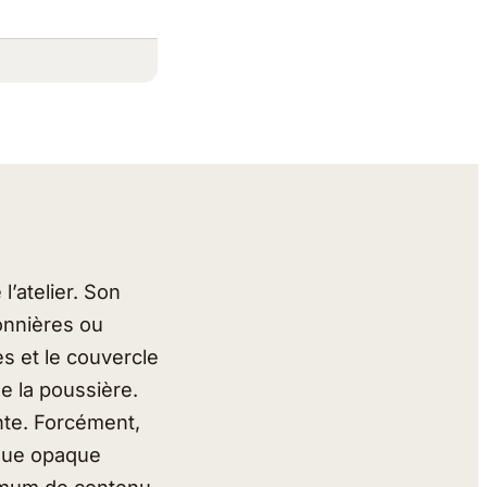
’atelier. Son
sonnières ou
s et le couvercle
e la poussière.
nte. Forcément,
ique opaque