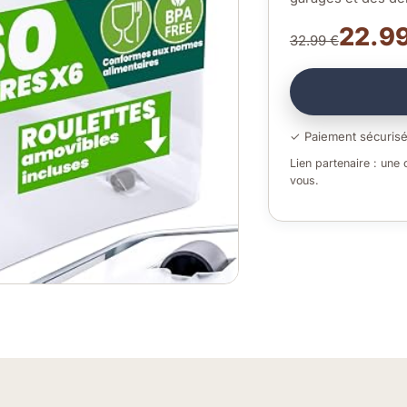
22.99
32.99 €
✓ Paiement sécuris
Lien partenaire : une
vous.