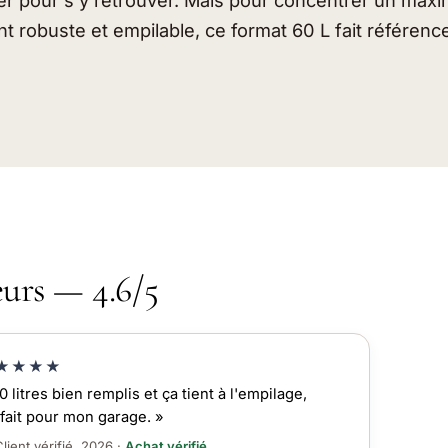
er pour s’y retrouver. Mais pour concentrer un ma
t robuste et empilable, ce format 60 L fait référenc
eurs — 4.6/5
★★★★
0 litres bien remplis et ça tient à l'empilage,
fait pour mon garage. »
lient vérifié, 2026 ·
Achat vérifié