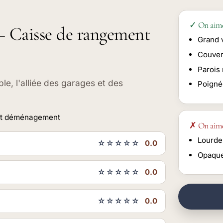
✓ On aim
 – Caisse de rangement
Grand 
Couver
Parois
e, l'alliée des garages et des
Poigné
 et déménagement
✗ On aim
Lourde
☆☆☆☆☆
0.0
Opaque
☆☆☆☆☆
0.0
☆☆☆☆☆
0.0