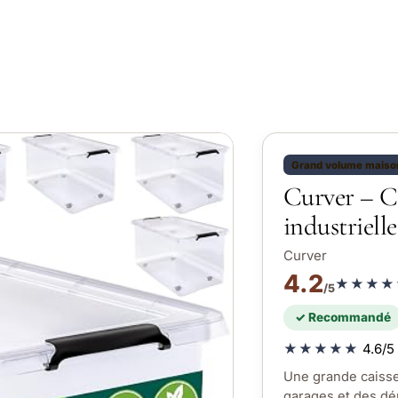
Grand volume maiso
Curver – C
industriell
Curver
4.2
★★★★
/5
✓ Recommandé
★★★★★
4.6/5 
Une grande caisse 
garages et des d