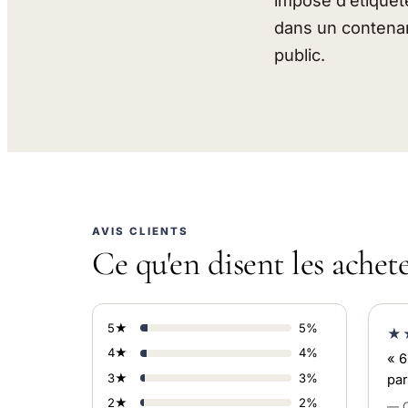
impose d’étiquet
dans un contenan
public.
AVIS CLIENTS
Ce qu'en disent les achet
5★
5%
★
4★
4%
« 6
3★
3%
par
2★
2%
— C