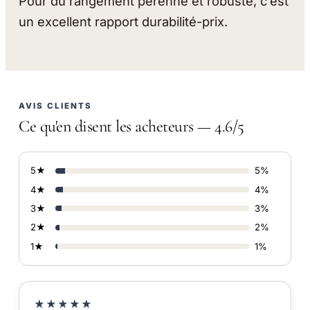
Pour du rangement pérenne et robuste, c’est
un excellent rapport durabilité-prix.
AVIS CLIENTS
Ce qu'en disent les acheteurs — 4.6/5
5★
5%
4★
4%
3★
3%
2★
2%
1★
1%
★★★★★