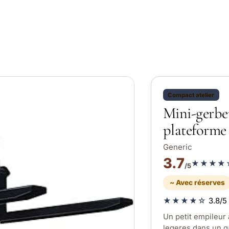
Compact atelier
Mini-gerbe
plateforme 
Generic
3.7
★★★★
/5
~ Avec réserves
★★★★☆
3.8/5 
Un petit empileur
legeres dans un ga