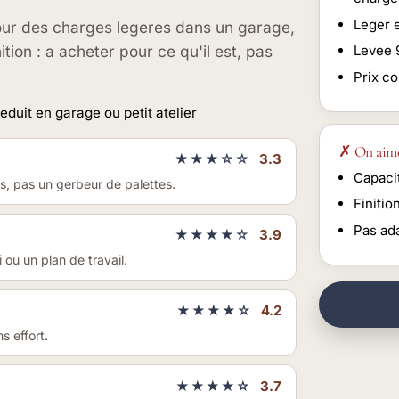
Leger 
pour des charges legeres dans un garage,
ition : a acheter pour ce qu'il est, pas
Levee 
Prix c
uit en garage ou petit atelier
✗ On aim
★★★☆☆
3.3
Capacit
s, pas un gerbeur de palettes.
Finitio
Pas ad
★★★★☆
3.9
ou un plan de travail.
★★★★☆
4.2
s effort.
★★★★☆
3.7