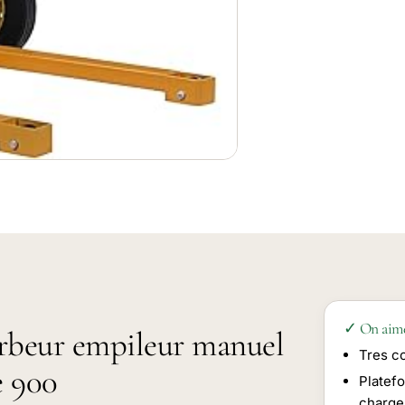
✓ On aim
erbeur empileur manuel
Tres c
e 900
Platefo
charge