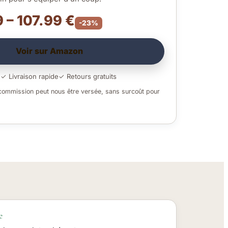
 – 107.99 €
-23%
Voir sur Amazon
é
✓ Livraison rapide
✓ Retours gratuits
 commission peut nous être versée, sans surcoût pour
e