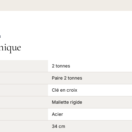
S
nique
2 tonnes
Paire 2 tonnes
Clé en croix
Mallette rigide
Acier
34 cm