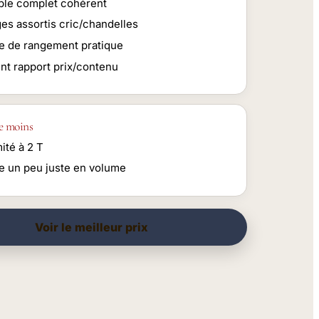
le complet cohérent
es assortis cric/chandelles
te de rangement pratique
ent rapport prix/contenu
e moins
mité à 2 T
te un peu juste en volume
Voir le meilleur prix