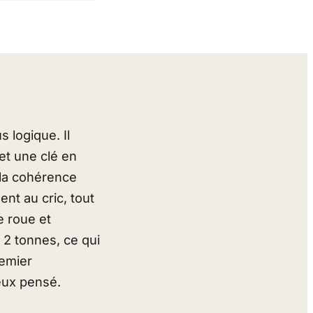
s logique. Il
et une clé en
 la cohérence
nt au cric, tout
e roue et
à 2 tonnes, ce qui
remier
ieux pensé.