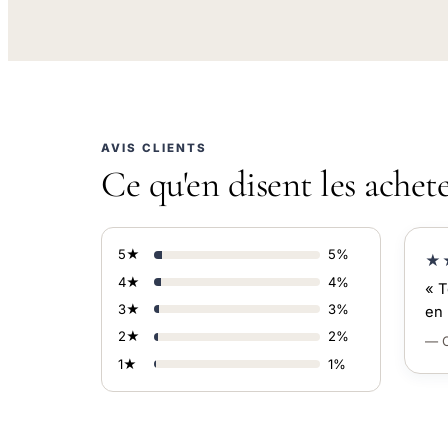
AVIS CLIENTS
Ce qu'en disent les achet
5★
5%
★
4★
4%
« T
3★
3%
en 
2★
2%
— C
1★
1%