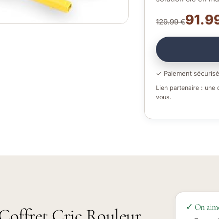
91.99
129.99 €
✓ Paiement sécuris
Lien partenaire : une
vous.
✓ On aim
 Coffret Cric Rouleur