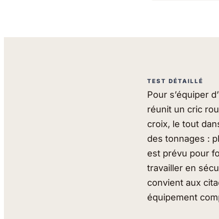
TEST DÉTAILLÉ
Pour s’équiper d’u
réunit un cric ro
croix, le tout d
des tonnages : pl
est prévu pour f
travailler en séc
convient aux cit
équipement comple