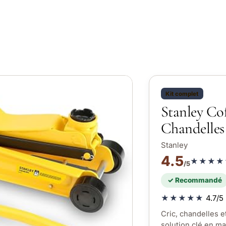
Kit complet
Stanley Cof
Chandelles
Stanley
4.5
★★★★
/5
✓ Recommandé
★★★★★
4.7/5 
Cric, chandelles et
solution clé en ma