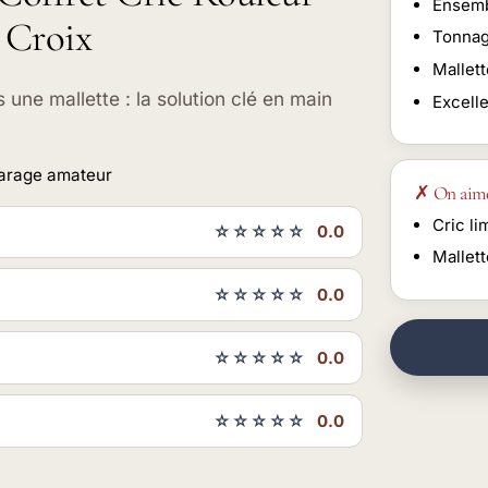
Ensemb
 Croix
Tonnag
Mallet
 une mallette : la solution clé en main
Excell
arage amateur
✗ On aim
Cric li
☆☆☆☆☆
0.0
Mallet
☆☆☆☆☆
0.0
☆☆☆☆☆
0.0
☆☆☆☆☆
0.0