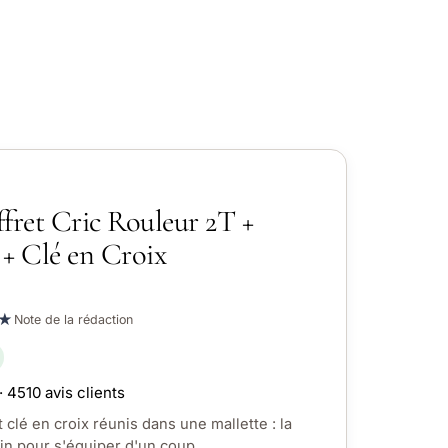
fret Cric Rouleur 2T +
 + Clé en Croix
★
Note de la rédaction
· 4510 avis clients
 clé en croix réunis dans une mallette : la
in pour s'équiper d'un coup.