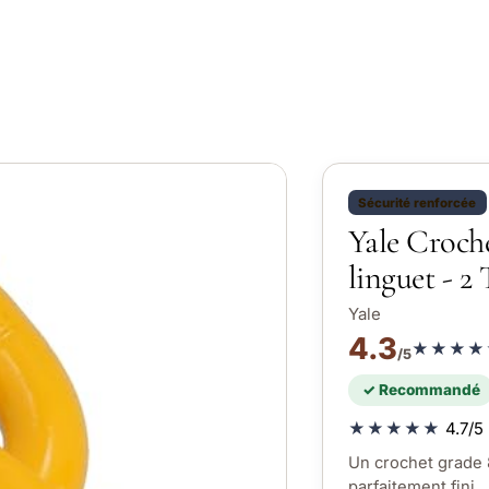
Sécurité renforcée
Yale Croche
linguet - 2 
Yale
4.3
★★★★
/5
✓ Recommandé
★★★★★
4.7/5 
Un crochet grade 8
parfaitement fini.