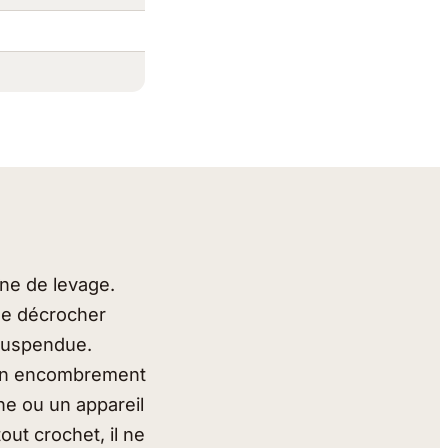
îne de levage.
 se décrocher
 suspendue.
r un encombrement
ne ou un appareil
ut crochet, il ne