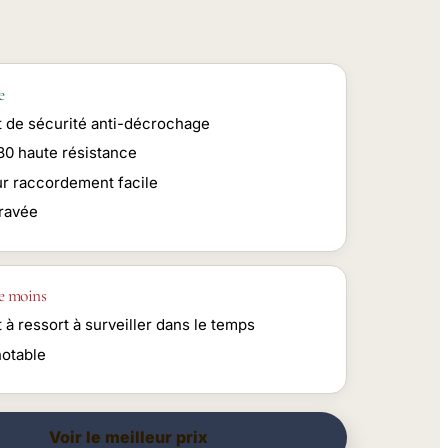
e
t de sécurité anti-décrochage
80 haute résistance
ur raccordement facile
ravée
e moins
 à ressort à surveiller dans le temps
notable
Voir le meilleur prix