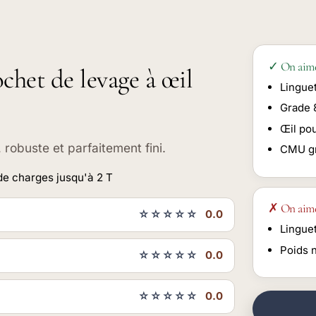
✓ On aim
ochet de levage à œil
Lingue
Grade 
Œil po
 robuste et parfaitement fini.
CMU g
de charges jusqu'à 2 T
✗ On aim
☆☆☆☆☆
0.0
Linguet
Poids 
☆☆☆☆☆
0.0
☆☆☆☆☆
0.0