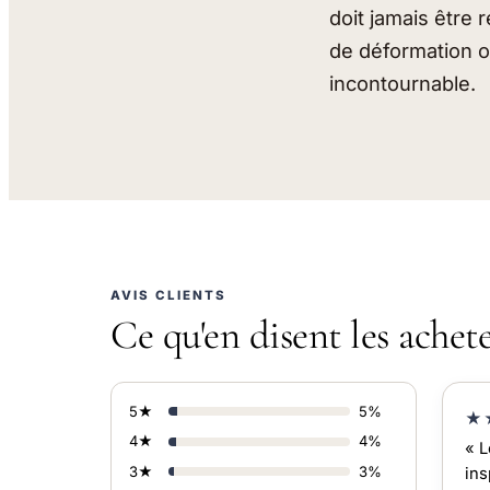
doit jamais être
de déformation o
incontournable.
AVIS CLIENTS
Ce qu'en disent les achet
5★
5%
★
4★
4%
« L
3★
3%
ins