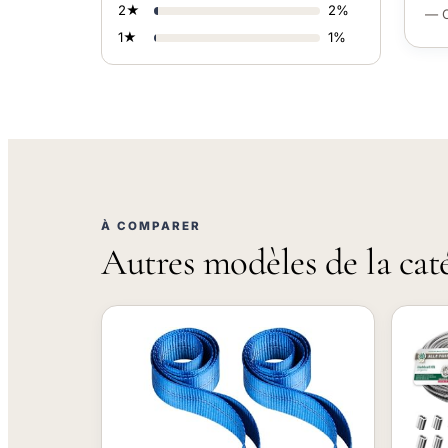
2★
2%
— C
1★
1%
À COMPARER
Autres modèles de la cat