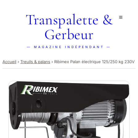
Transpalette &
Gerbeur
— MAGAZINE INDÉPENDANT —
Accueil
›
Treuils & palans
›
Ribimex Palan électrique 125/250 kg 230V