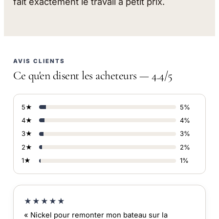
fait exactement le travail à petit prix.
AVIS CLIENTS
Ce qu'en disent les acheteurs — 4.4/5
5★
5%
4★
4%
3★
3%
2★
2%
1★
1%
★★★★★
« Nickel pour remonter mon bateau sur la