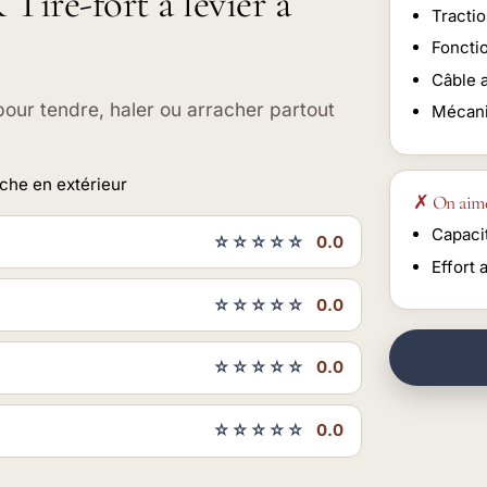
Tire-fort à levier à
Tractio
Foncti
Câble a
 pour tendre, haler ou arracher partout
Mécani
che en extérieur
✗ On aim
Capacit
☆☆☆☆☆
0.0
Effort 
☆☆☆☆☆
0.0
☆☆☆☆☆
0.0
☆☆☆☆☆
0.0