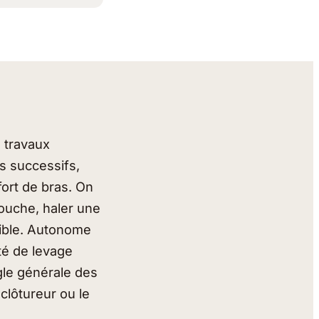
s travaux
as successifs,
ort de bras. On
souche, haler une
nible. Autonome
ité de levage
gle générale des
e clôtureur ou le