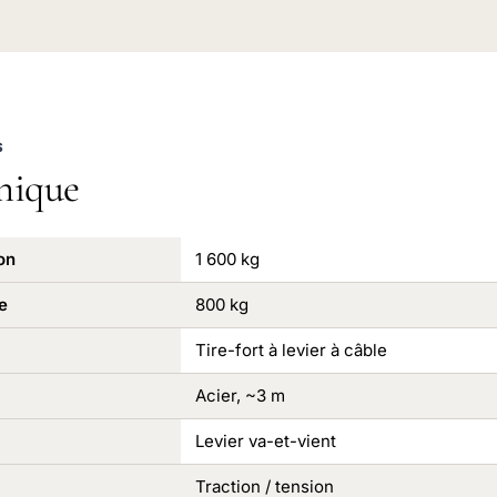
S
nique
on
1 600 kg
e
800 kg
Tire-fort à levier à câble
Acier, ~3 m
Levier va-et-vient
Traction / tension