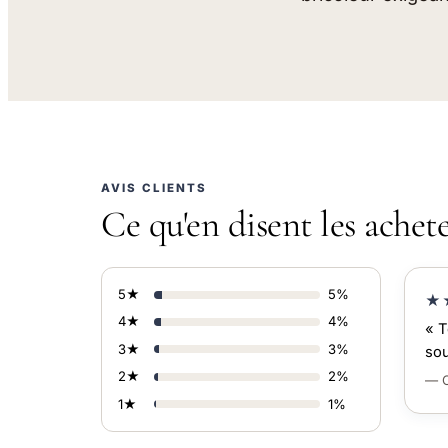
AVIS CLIENTS
Ce qu'en disent les achet
5★
5%
★
4★
4%
« T
3★
3%
sou
2★
2%
— C
1★
1%