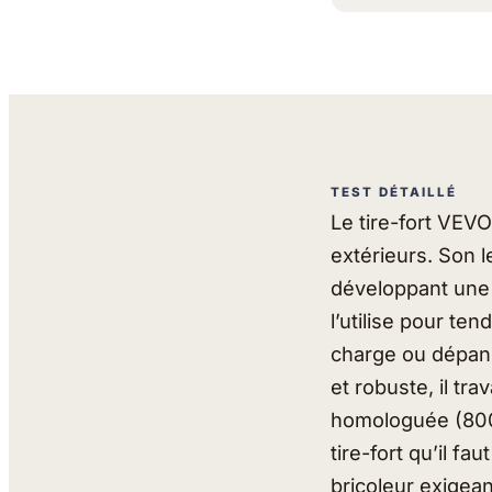
TEST DÉTAILLÉ
Le tire-fort VEVO
extérieurs. Son l
développant une 
l’utilise pour te
charge ou dépann
et robuste, il tra
homologuée (800 
tire-fort qu’il fa
bricoleur exigea