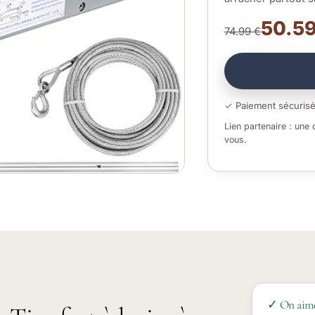
50.59
74.99 €
✓ Paiement sécuris
Lien partenaire : une
vous.
✓ On aim