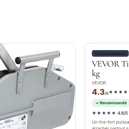
Traction extérieure
VEVOR Tire-
kg
VEVOR
4.3
★★★★
/5
✓ Recommandé
★★★★★
4.6/5 
Un tire-fort puiss
arracher partout sa