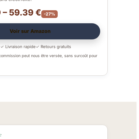
 – 59.39 €
-27%
Voir sur Amazon
é
✓ Livraison rapide
✓ Retours gratuits
 commission peut nous être versée, sans surcoût pour
e